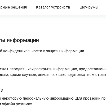
ксные решения
Каталог устройств
Шоу-румы
ты информации
кой конфиденциальности и защиты информации.
может передать или раскрыть информацию, предоставленн
ицам, кроме случаев, описанных законодательством стран
ии
и некоторую персональную информацию. Для проверки пре
и офлайн режимах.