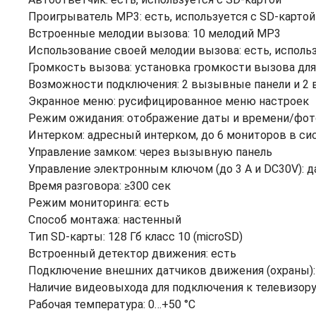
Проигрыватель MP3: есть, используется с SD-картой
Встроенные мелодии вызова: 10 мелодий MP3
Использование своей мелодии вызова: есть, использ
Громкость вызова: установка громкости вызова дл
Возможности подключения: 2 вызывные панели и 2
Экранное меню: русифицированное меню настроек
Режим ожидания: отображение даты и времени/фот
Интерком: адресный интерком, до 6 мониторов в си
Управление замком: через вызывную панель
Управление электронным ключом (до 3 А и DC30V): д
Время разговора: ≥300 сек
Режим мониторинга: есть
Способ монтажа: настенный
Тип SD-карты: 128 Гб класс 10 (microSD)
Встроенный детектор движения: есть
Подключение внешних датчиков движения (охраны):
Наличие видеовыхода для подключения к телевизор
Рабочая температура: 0…+50 °С