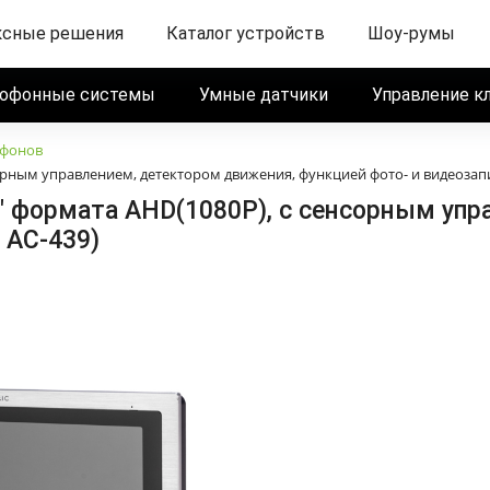
ксные решения
Каталог устройств
Шоу-румы
офонные системы
Умные датчики
Управление к
фонов
рным управлением, детектором движения, функцией фото- и видеозапи
 формата AHD(1080P), с сенсорным упр
 AC-439)