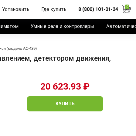
0
Установить
Где купить
8 (800) 101-01-24
лиматом
Умные реле и контроллеры
Автоматичес
си (модель AC-439)
авлением, детектором движения,
20 623.93 ₽
КУПИТЬ