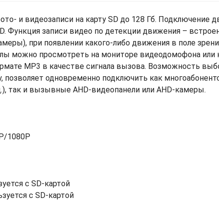
о- и видеозаписи на карту SD до 128 Гб. Подключение д
D. Функция записи видео по детекции движения – встрое
амеры), при появлении какого-либо движения в поле зрен
айлы можно просмотреть на мониторе видеодомофона или 
рмате MP3 в качестве сигнала вызова. Возможность вы
у, позволяет одновременно подключить как многоабонент
 д.), так и вызывные AHD-видеопанели или AHD-камеры.
0P/1080P
зуется с SD-картой
ьзуется с SD-картой