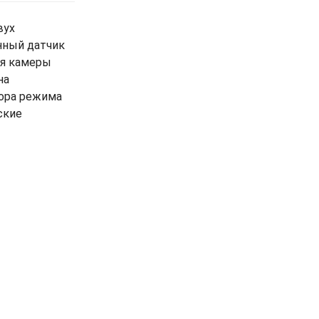
вух
нный датчик
ия камеры
на
бора режима
ские