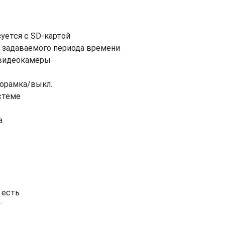
уется с SD-картой
я задаваемого периода времени
 видеокамеры
орамка/выкл.
стеме
а
 есть
у