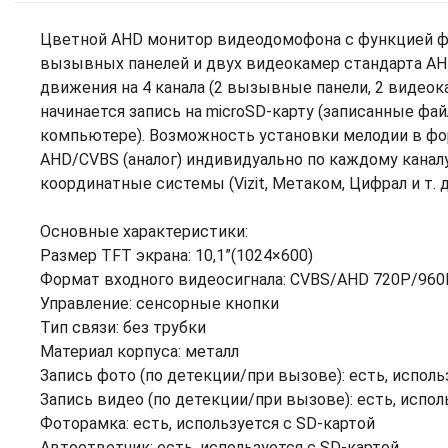
Цветной AHD монитор видеодомофона с функцией фот
вызывных панелей и двух видеокамер стандарта AH
движения на 4 канала (2 вызывные панели, 2 видеок
начинается запись на microSD-карту (записанные ф
компьютере). Возможность установки мелодии в фо
AHD/CVBS (аналог) индивидуально по каждому канал
координатные системы (Vizit, Метаком, Цифрал и т.
Основные характеристики:
Размер TFT экрана: 10,1”(1024×600)
Формат входного видеосигнала: CVBS/AHD 720P/96
Управление: сенсорные кнопки
Тип связи: без трубки
Материал корпуса: металл
Запись фото (по детекции/при вызове): есть, исполь
Запись видео (по детекции/при вызове): есть, испол
Фоторамка: есть, используется с SD-картой
Автоответчик: есть, используется с SD-картой